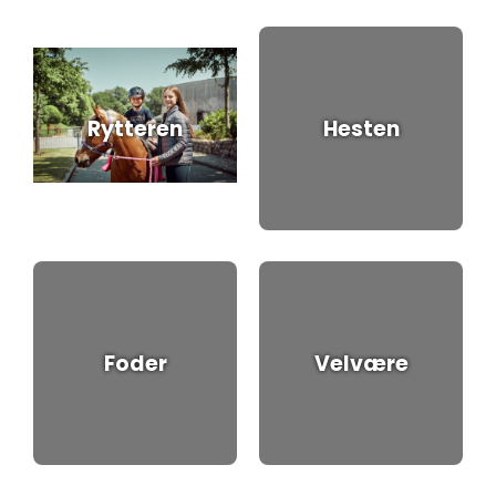
Rytteren
Hesten
Foder
Velvære