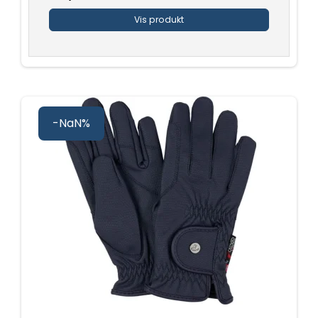
Vis produkt
-NaN%