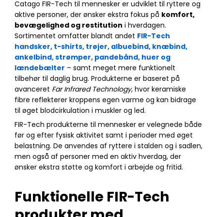
Catago FIR-Tech til mennesker er udviklet til ryttere og
aktive personer, der ønsker ekstra fokus på
komfort,
bevægelighed og restitution
i hverdagen.
Sortimentet omfatter blandt andet
FIR-Tech
handsker, t-shirts, trøjer, albuebind, knæbind,
ankelbind, strømper, pandebånd, huer og
lændebælter
– samt meget mere funktionelt
tilbehør til daglig brug. Produkterne er baseret på
avanceret
Far Infrared Technology
, hvor keramiske
fibre reflekterer kroppens egen varme og kan bidrage
til øget blodcirkulation i muskler og led.
FIR-Tech produkterne til mennesker er velegnede både
før og efter fysisk aktivitet samt i perioder med øget
belastning. De anvendes af ryttere i stalden og i sadlen,
men også af personer med en aktiv hverdag, der
ønsker ekstra støtte og komfort i arbejde og fritid.
Funktionelle FIR-Tech
produkter med