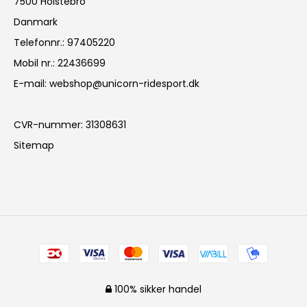
7500 Holstebro
Danmark
Telefonnr.
:
97405220
Mobil nr.
:
22436699
E-mail
:
webshop@unicorn-ridesport.dk
CVR-nummer
:
31308631
Sitemap
100% sikker handel