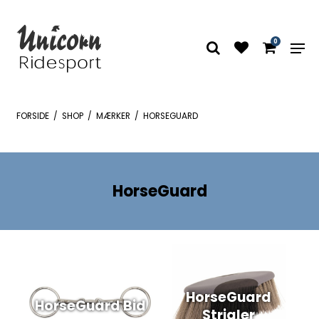
0
FORSIDE
/
SHOP
/
MÆRKER
/
HORSEGUARD
HorseGuard
HorseGuard
HorseGuard Bid
Strigler