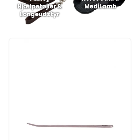
Hjælpetøjler &
MediLamb
Longeudstyr