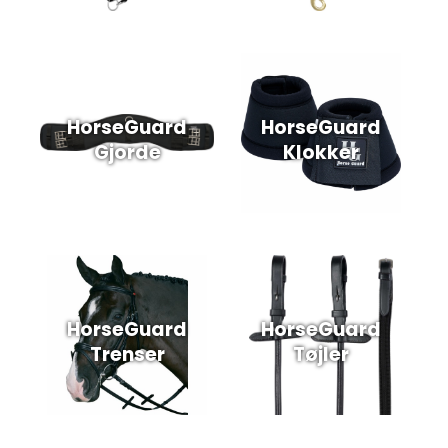
HorseGuard
HorseGuard
Gjorde
Klokker
HorseGuard
HorseGuard
Trenser
Tøjler