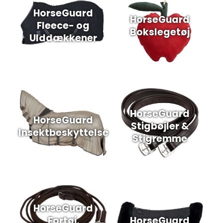
HorseGuard
HorseGuard
Fleece- og
Bokslegetøj
Ulddækkener
HorseGuard
HorseGuard
Stigbøjler &
Insektbeskyttelse
Stigremme
HorseGuard
Fortøj,
HorseGuard