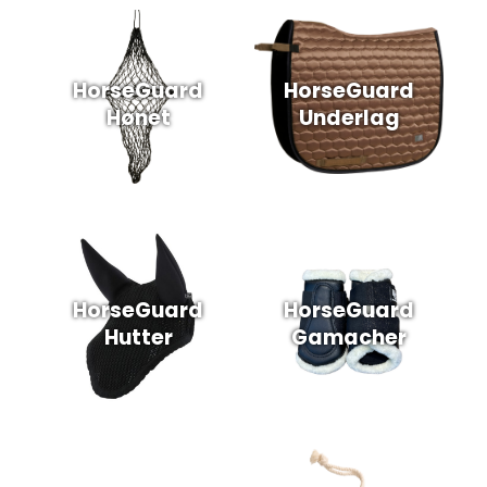
HorseGuard
HorseGuard
Hønet
Underlag
HorseGuard
HorseGuard
Hutter
Gamacher