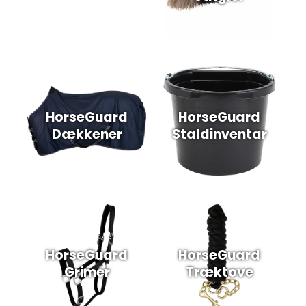
HorseGuard
HorseGuard
Dækkener
Staldinventar
HorseGuard
HorseGuard
Grimer
Træktove