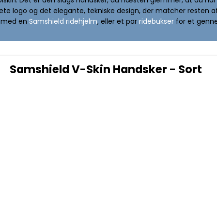
rete logo og det elegante, tekniske design, der matcher resten a
m med en
Samshield ridehjelm
, eller et par
ridebukser
for et genne
Samshield V-Skin Handsker - Sort