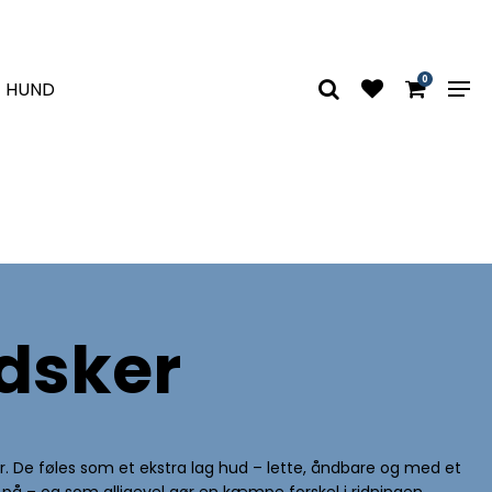
0
HUND
dsker
. De føles som et ekstra lag hud – lette, åndbare og med et
r på – og som alligevel gør en kæmpe forskel i ridningen.