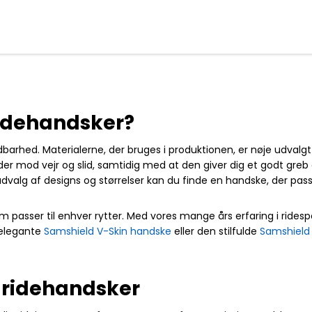
idehandsker?
barhed. Materialerne, der bruges i produktionen, er nøje udvalgt
der mod vejr og slid, samtidig med at den giver dig et godt gre
dvalg af designs og størrelser kan du finde en handske, der passe
m passer til enhver rytter. Med vores mange års erfaring i ridespo
 elegante
Samshield V-Skin handske
eller den stilfulde
Samshield 
 ridehandsker