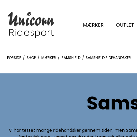
MÆRKER
OUTLET
FORSIDE
/
SHOP
/
MÆRKER
/
SAMSHIELD
/
SAMSHIELD RIDEHANDSKER
Sams
Vi har testet mange ridehandsker gennem tiden, men Samshie
fantastisk greb, uanset om du rider i regnvejr eller høj