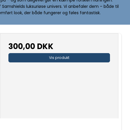
f Samshields luksuriøse univers. Vi anbefaler dem – både til
mført look, der både fungerer og føles fantastisk.
300,00 DKK
Vis produkt