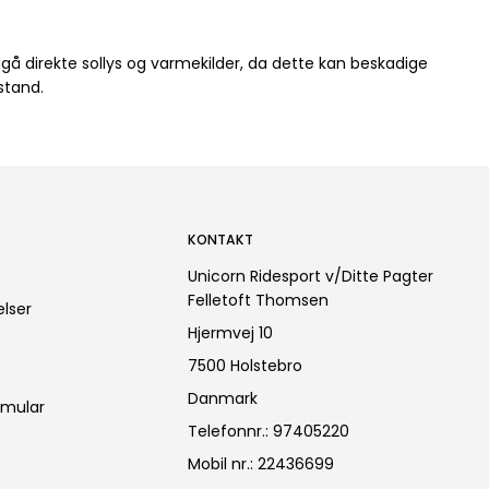
å direkte sollys og varmekilder, da dette kan beskadige
stand.
KONTAKT
Unicorn Ridesport v/Ditte Pagter
Felletoft Thomsen
lser
Hjermvej 10
7500 Holstebro
Danmark
rmular
Telefonnr.
:
97405220
Mobil nr.
:
22436699