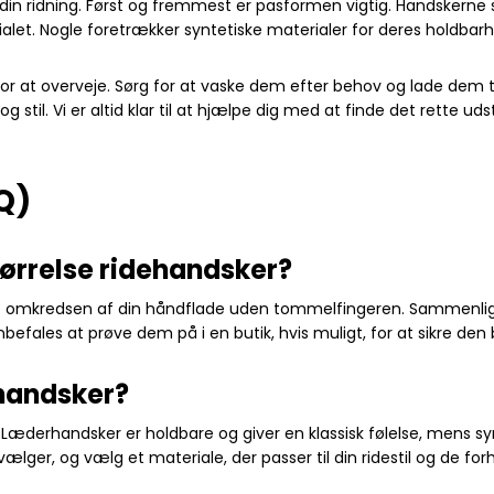
i din ridning. Først og fremmest er pasformen vigtig. Handskerne 
erialet. Nogle foretrækker syntetiske materialer for deres holdba
or at overveje. Sørg for at vaske dem efter behov og lade dem tør
stil. Vi er altid klar til at hjælpe dig med at finde det rette uds
Q)
tørrelse ridehandsker?
 måle omkredsen af din håndflade uden tommelfingeren. Sammenl
efales at prøve dem på i en butik, hvis muligt, for at sikre de
ehandsker?
Læderhandsker er holdbare og giver en klassisk følelse, mens sy
ger, og vælg et materiale, der passer til din ridestil og de forh