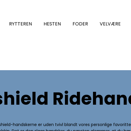
RYTTEREN
HESTEN
FODER
VELVÆRE
hield Ridehan
ld-handskerne er uden tvivl blandt vores personlige favoritter
 solskin. Det er den slags handsker, du næsten glemmer, at du ha