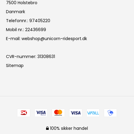
7500 Holstebro
Danmark
Telefonnr.
:
97405220
Mobil nr.
:
22436699
E-mail
:
webshop@unicorn-ridesport.dk
CVR-nummer
:
31308631
Sitemap
100% sikker handel