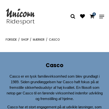
0
FORSIDE
/
SHOP
/
MÆRKER
/
CASCO
Casco
Casco er en tysk familievirksomhed som blev grundlagt i
1989. Siden grundlæggelsen har Casco haft fokus på at
fremstille sikkerhedsudstyr af høj kvalitet. En filosofi som
netop gør Casco til en førende virksomhed indenfor udvikling
og fremstilling af hjelme.
Casco har et stort engagement på at udvikle løsninger, som