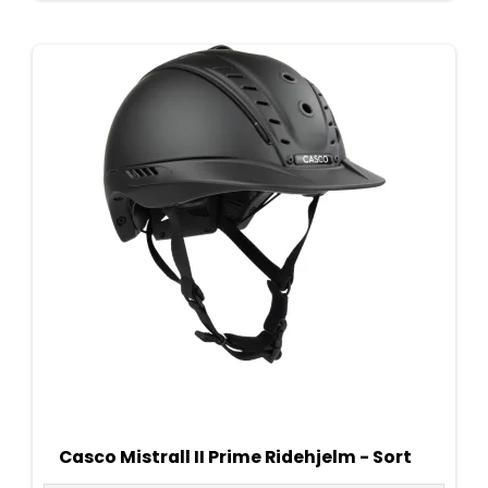
Casco Mistrall II Prime Ridehjelm - Sort