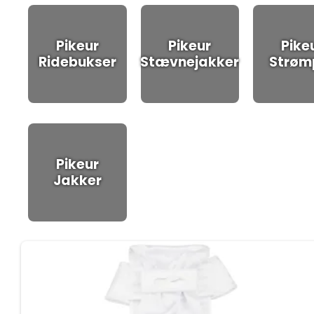
Pikeur
Pikeur
Pike
Ridebukser
Stævnejakker
Strøm
Pikeur
Jakker