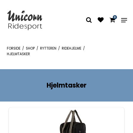
0
FORSIDE
/
SHOP
/
RYTTEREN
/
RIDEHJELME
/
HJELMTASKER
Hjelmtasker