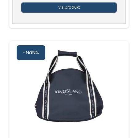
Vis produkt
-NaN%