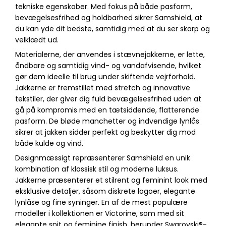
tekniske egenskaber. Med fokus på både pasform,
bevægelsesfrihed og holdbarhed sikrer Samshield, at
du kan yde dit bedste, samtidig med at du ser skarp og
velklædt ud.
Materialerne, der anvendes i stævnejakkerne, er lette,
åndbare og samtidig vind- og vandafvisende, hvilket
gør dem ideelle til brug under skiftende vejrforhold.
Jakkerne er fremstillet med stretch og innovative
tekstiler, der giver dig fuld bevægelsesfrihed uden at
gå på kompromis med en tætsiddende, flatterende
pasform. De bløde manchetter og indvendige lynlås
sikrer at jakken sidder perfekt og beskytter dig mod
både kulde og vind.
Designmæssigt repræsenterer Samshield en unik
kombination af klassisk stil og moderne luksus.
Jakkerne præsenterer et stilrent og feminint look med
eksklusive detaljer, såsom diskrete logoer, elegante
lynlåse og fine syninger. En af de mest populære
modeller i kollektionen er Victorine, som med sit
elegante snit og feminine finish, herunder Swarovski®-