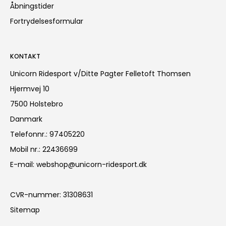
Åbningstider
Fortrydelsesformular
KONTAKT
Unicorn Ridesport v/Ditte Pagter Felletoft Thomsen
Hjermvej 10
7500 Holstebro
Danmark
Telefonnr.
:
97405220
Mobil nr.
:
22436699
E-mail
:
webshop@unicorn-ridesport.dk
CVR-nummer
:
31308631
Sitemap