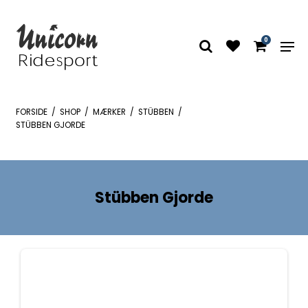
0
FORSIDE
/
SHOP
/
MÆRKER
/
STÜBBEN
/
STÜBBEN GJORDE
Stübben Gjorde