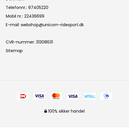
Telefonnr.
:
97405220
Mobil nr.
:
22436699
E-mail
:
webshop@unicorn-ridesport.dk
CVR-nummer
:
31308631
Sitemap
100% sikker handel