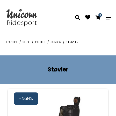
0
FORSIDE
/
SHOP
/
OUTLET
/
JUNIOR
/
STØVLER
Støvler
-NaN%