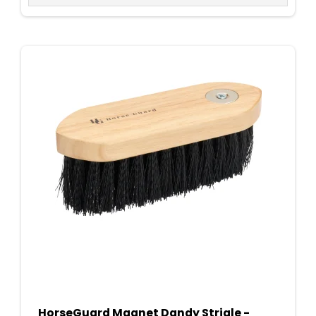
HorseGuard Magnet Dandy Strigle -