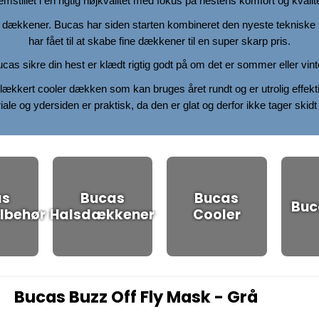
remstillet i en rigtig højkvalitet med fokus på hestens komfort og kvalite
af dækkener. Bucas har siden starten kombineret den nyeste tekniske
har fået til at skabe fine dækkener til en super skarp pris.
cas sikre din hest er klædt rigtig godt på om det er sommer eller vint
lækkert cooler dækken som kan bruges året rundt og er utrolig effekti
ale og ydersiden er praktisk, da den er glat og derfor ikke tager skidt t
as
Bucas
Bucas
Buc
lbehør
Halsdækkener
Cooler
Bucas Buzz Off Fly Mask - Grå