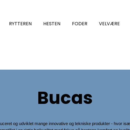
RYTTEREN
HESTEN
FODER
VELVÆRE
Bucas
 produceret og udviklet mange innovative og tekniske produkter - hv