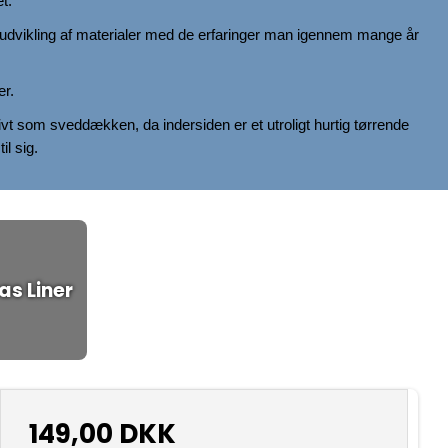
t.
 udvikling af materialer med de erfaringer man igennem mange år
er.
vt som sveddækken, da indersiden er et utroligt hurtig tørrende
il sig.
as Liner
149,00 DKK