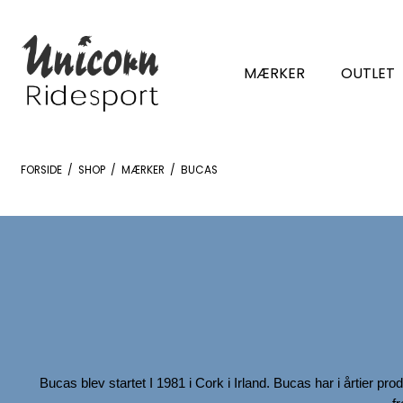
MÆRKER
OUTLET
FORSIDE
/
SHOP
/
MÆRKER
/
BUCAS
Bucas blev startet I 1981 i Cork i Irland. Bucas har i årtier