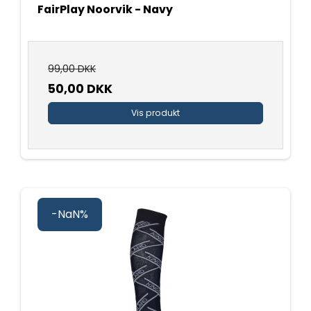
FairPlay Noorvik - Navy
99,00 DKK
50,00 DKK
Vis produkt
-NaN%