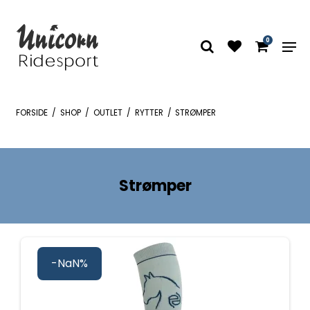
0
FORSIDE
/
SHOP
/
OUTLET
/
RYTTER
/
STRØMPER
Strømper
-NaN%