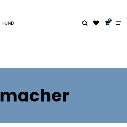
0
HUND
gamacher