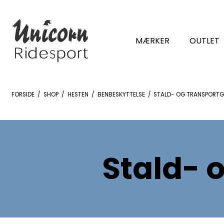
MÆRKER
OUTLET
FORSIDE
/
SHOP
/
HESTEN
/
BENBESKYTTELSE
/
STALD- OG TRANSPORT
Stald- 