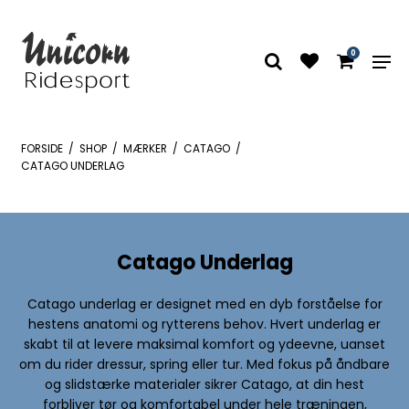
0
FORSIDE
/
SHOP
/
MÆRKER
/
CATAGO
/
CATAGO UNDERLAG
Catago Underlag
Catago underlag er designet med en dyb forståelse for
hestens anatomi og rytterens behov. Hvert underlag er
skabt til at levere maksimal komfort og ydeevne, uanset
om du rider dressur, spring eller tur. Med fokus på åndbare
og slidstærke materialer sikrer Catago, at din hest
forbliver tør og komfortabel under hele træningen,