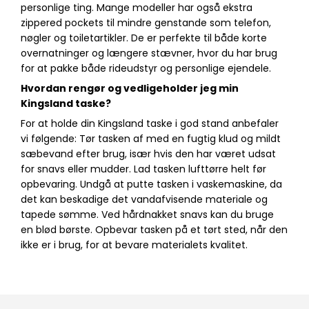
personlige ting. Mange modeller har også ekstra
zippered pockets til mindre genstande som telefon,
nøgler og toiletartikler. De er perfekte til både korte
overnatninger og længere stævner, hvor du har brug
for at pakke både rideudstyr og personlige ejendele.
Hvordan rengør og vedligeholder jeg min
Kingsland taske?
For at holde din Kingsland taske i god stand anbefaler
vi følgende: Tør tasken af med en fugtig klud og mildt
sæbevand efter brug, især hvis den har været udsat
for snavs eller mudder. Lad tasken lufttørre helt før
opbevaring. Undgå at putte tasken i vaskemaskine, da
det kan beskadige det vandafvisende materiale og
tapede sømme. Ved hårdnakket snavs kan du bruge
en blød børste. Opbevar tasken på et tørt sted, når den
ikke er i brug, for at bevare materialets kvalitet.