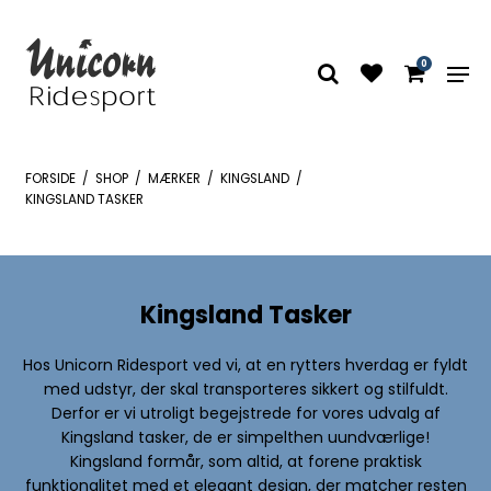
0
FORSIDE
/
SHOP
/
MÆRKER
/
KINGSLAND
/
KINGSLAND TASKER
Kingsland Tasker
Hos Unicorn Ridesport ved vi, at en rytters hverdag er fyldt
med udstyr, der skal transporteres sikkert og stilfuldt.
Derfor er vi utroligt begejstrede for vores udvalg af
Kingsland tasker, de er simpelthen uundværlige!
Kingsland formår, som altid, at forene praktisk
funktionalitet med et elegant design, der matcher resten