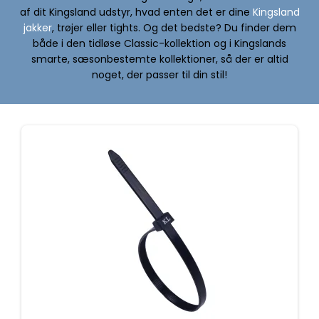
af dit Kingsland udstyr, hvad enten det er dine
Kingsland
jakker
, trøjer eller tights. Og det bedste? Du finder dem
både i den tidløse Classic-kollektion og i Kingslands
smarte, sæsonbestemte kollektioner, så der er altid
noget, der passer til din stil!