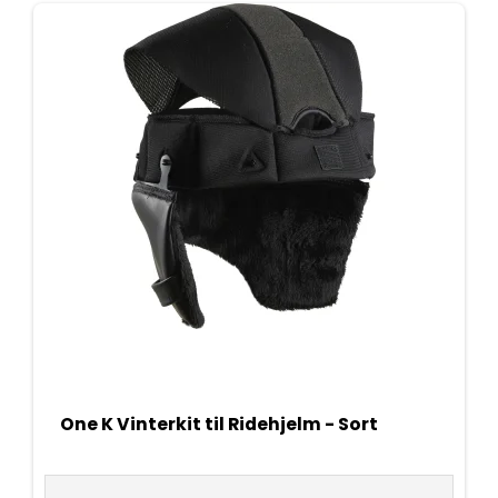
One K Vinterkit til Ridehjelm - Sort