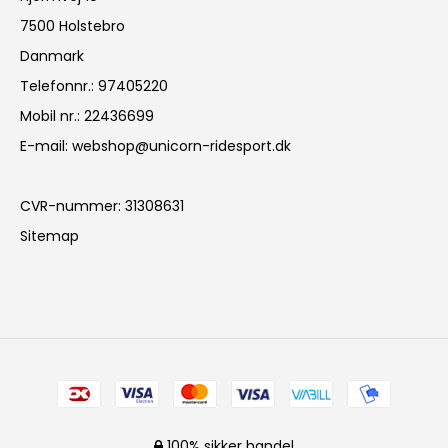
7500 Holstebro
Danmark
Telefonnr.
:
97405220
Mobil nr.
:
22436699
E-mail
:
webshop@unicorn-ridesport.dk
CVR-nummer
:
31308631
Sitemap
100% sikker handel