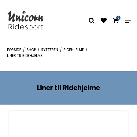
0
FORSIDE
/
SHOP
/
RYTTEREN
/
RIDEHJELME
/
LINER TIL RIDEHJELME
Liner til Ridehjelme