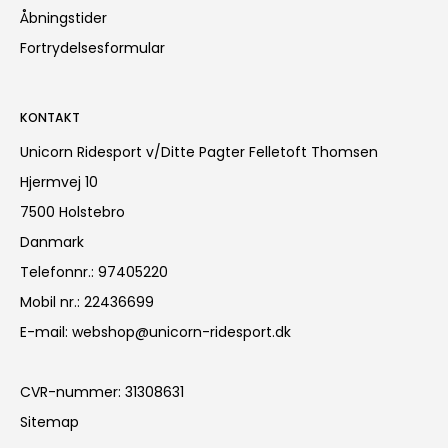
Åbningstider
Fortrydelsesformular
KONTAKT
Unicorn Ridesport v/Ditte Pagter Felletoft Thomsen
Hjermvej 10
7500 Holstebro
Danmark
Telefonnr.
:
97405220
Mobil nr.
:
22436699
E-mail
:
webshop@unicorn-ridesport.dk
CVR-nummer
:
31308631
Sitemap