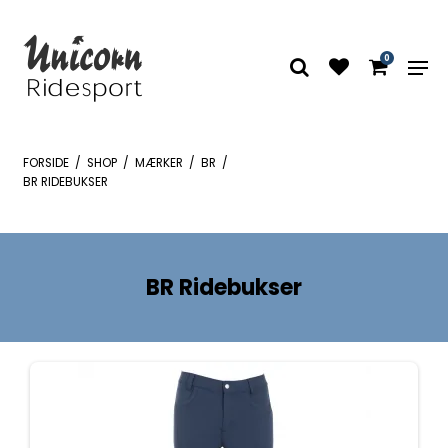
0
FORSIDE
/
SHOP
/
MÆRKER
/
BR
/
BR RIDEBUKSER
BR Ridebukser