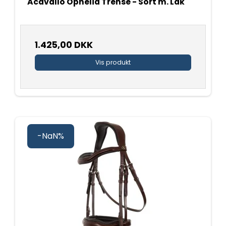
Acavallo Ophelia Trense - Sort m. Lak
1.425,00 DKK
Vis produkt
-NaN%