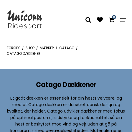
0
FORSIDE
/
SHOP
/
MÆRKER
/
CATAGO
/
CATAGO DÆKKENER
Catago Dækkener
Et godt dækken er essentielt for din hests velvære, og
med et Catago dækken er du sikret dansk design og
kvalitet, der holder. Catago udvikler dækkener med fokus
på optimal pasform, slidstyrke og funktionalitet, så din
hest er beskyttet mod vind og vejr uden at gå på
kompromis med bevægelsesfriheden. Materialerne er