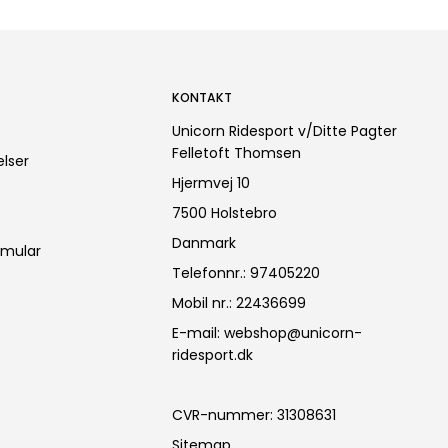
KONTAKT
Unicorn Ridesport v/Ditte Pagter
Felletoft Thomsen
lser
Hjermvej 10
7500 Holstebro
Danmark
rmular
Telefonnr.
:
97405220
Mobil nr.
:
22436699
E-mail
:
webshop@unicorn-
ridesport.dk
CVR-nummer
:
31308631
Sitemap