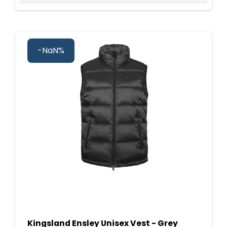
-NaN%
Kingsland Ensley Unisex Vest - Grey