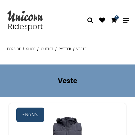
0
FORSIDE
/
SHOP
/
OUTLET
/
RYTTER
/
VESTE
Veste
-NaN%