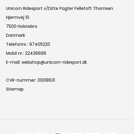
Unicorn Ridesport v/Ditte Pagter Felletoft Thomsen
Hjermvej 10
7500 Holstebro
Danmark
Telefonnr.
:
97405220
Mobil nr.
:
22436699
E-mail
:
webshop@unicorn-ridesport.dk
CVR-nummer
:
31308631
Sitemap