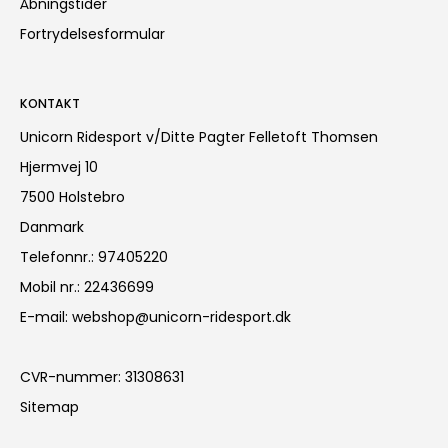
Åbningstider
Fortrydelsesformular
KONTAKT
Unicorn Ridesport v/Ditte Pagter Felletoft Thomsen
Hjermvej 10
7500 Holstebro
Danmark
Telefonnr.
:
97405220
Mobil nr.
:
22436699
E-mail
:
webshop@unicorn-ridesport.dk
CVR-nummer
:
31308631
Sitemap