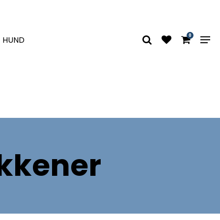
0
HUND
kkener