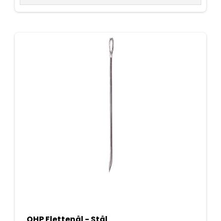
QHP Flettenål - Stål