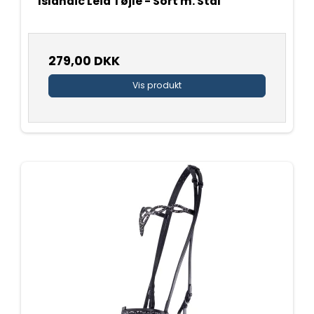
Islandic Leia Tøjle - Sort m. Stål
279,00 DKK
Vis produkt