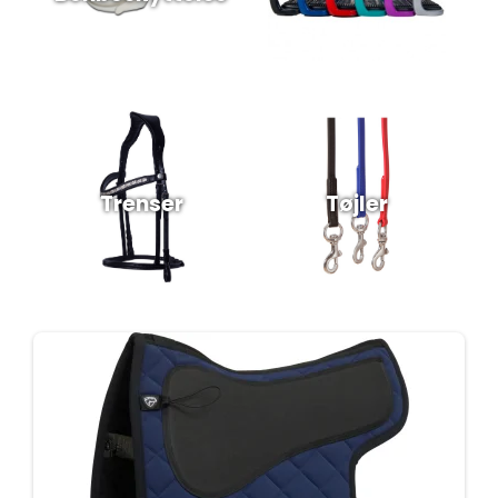
Trenser
Tøjler