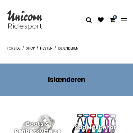
0
FORSIDE
/
SHOP
/
HESTEN
/
ISLÆNDEREN
Islænderen
Boots &
Sadel tilbehør
Benbeskyttelse