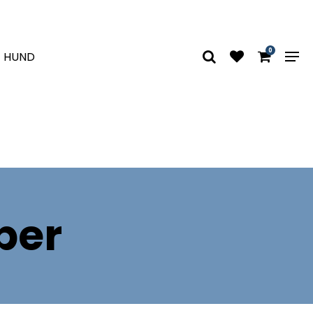
0
HUND
per