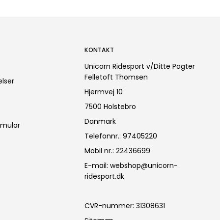
KONTAKT
Unicorn Ridesport v/Ditte Pagter
Felletoft Thomsen
lser
Hjermvej 10
7500 Holstebro
Danmark
rmular
Telefonnr.
:
97405220
Mobil nr.
:
22436699
E-mail
:
webshop@unicorn-
ridesport.dk
CVR-nummer
:
31308631