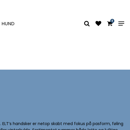
0
HUND
 ELT’s handsker er netop skabt med fokus på pasform, føling
eller vinterkulde. Sortimentet rummer både lette og luftige