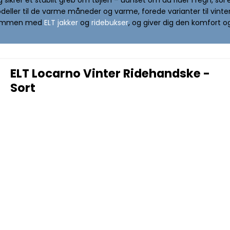
eller til de varme måneder og varme, forede varianter til vinte
 sammen med
ELT jakker
og
ridebukser
, og giver dig den komfort og
ELT Locarno Vinter Ridehandske -
Sort