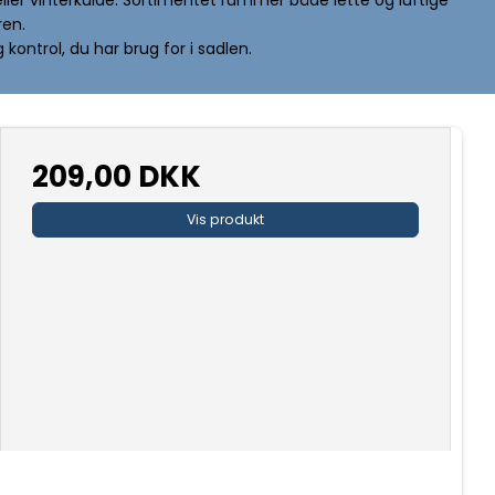
ren.
 kontrol, du har brug for i sadlen.
209,00 DKK
Vis produkt