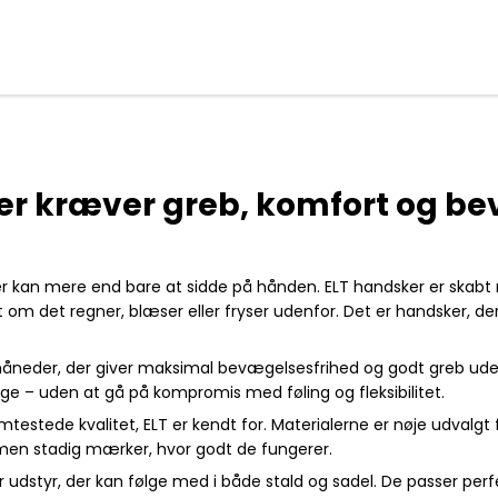
der kræver greb, komfort og be
der kan mere end bare at sidde på hånden. ELT handsker er skab
t om det regner, blæser eller fryser udenfor. Det er handsker, d
 måneder, der giver maksimal bevægelsesfrihed og godt greb uden
e – uden at gå på kompromis med føling og fleksibilitet.
estede kvalitet, ELT er kendt for. Materialerne er nøje udvalgt
men stadig mærker, hvor godt de fungerer.
nsker udstyr, der kan følge med i både stald og sadel. De passer