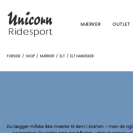
MÆRKER
OUTLET
FORSIDE
/
SHOP
/
MÆRKER
/
ELT
/
ELT HANDSKER
Du lægger måske ikke mærke til dem i starten – men de rigt
og komfort. De sidder tæt om hånden, uden at genere, og si