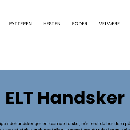
RYTTEREN
HESTEN
FODER
VELVÆRE
ELT Handsker
ige ridehandsker gør en kæmpe forskel, når først du har dem på.
krer et stabilt greb om tøjlen – uanset om du rider i regn, sol 