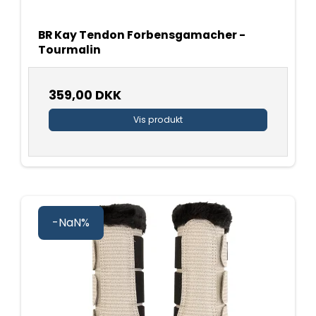
BR Kay Tendon Forbensgamacher -
Tourmalin
359,00 DKK
Vis produkt
-NaN%