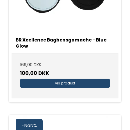
BR Xcellence Bagbensgamache - Blue
Glow
169,00 DKK
100,00 DKK
Vis produkt
-NaN%