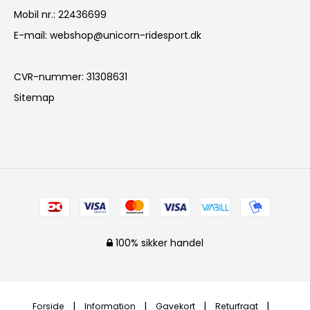
Mobil nr.
:
22436699
E-mail
:
webshop@unicorn-ridesport.dk
CVR-nummer
:
31308631
Sitemap
100% sikker handel
Forside
Information
Gavekort
Returfragt