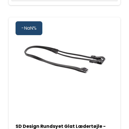
-NaN%
SD Design Rundsyet Glat Lædertøjle -