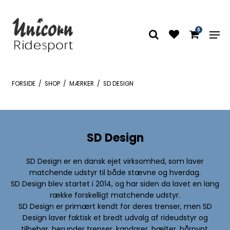
0
FORSIDE
/
SHOP
/
MÆRKER
/
SD DESIGN
SD Design
SD Design er en dansk ejet virksomhed, som laver
matchende udstyr til både stævne og hverdag.
SD Design blev startet i 2014, og har siden da lavet en lang
række forskelligt matchende udstyr.
SD Design er primært kendt for deres trenser, men SD
Design laver faktisk et bredt udvalg af rideudstyr og
tilbehør, herunder trenser, kandarer, bælter, hårpynt,