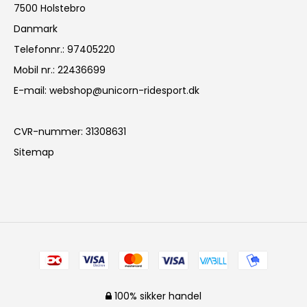
7500 Holstebro
Danmark
Telefonnr.
:
97405220
Mobil nr.
:
22436699
E-mail
:
webshop@unicorn-ridesport.dk
CVR-nummer
:
31308631
Sitemap
100% sikker handel