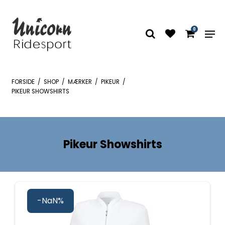
0
FORSIDE
/
SHOP
/
MÆRKER
/
PIKEUR
/
PIKEUR SHOWSHIRTS
Pikeur Showshirts
-NaN%