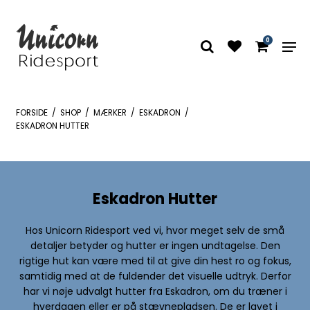
0
FORSIDE
/
SHOP
/
MÆRKER
/
ESKADRON
/
ESKADRON HUTTER
Eskadron Hutter
Hos Unicorn Ridesport ved vi, hvor meget selv de små
detaljer betyder og hutter er ingen undtagelse. Den
rigtige hut kan være med til at give din hest ro og fokus,
samtidig med at de fuldender det visuelle udtryk. Derfor
har vi nøje udvalgt hutter fra Eskadron, om du træner i
hverdagen eller er på stævnepladsen. De er lavet i