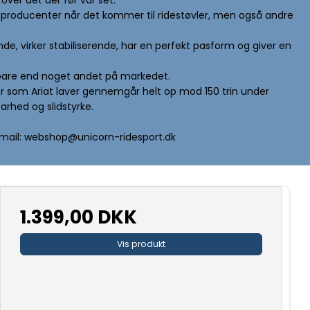
ore producenter når det kommer til ridestøvler, men også andre
de, virker stabiliserende, har en perfekt pasform og giver en
ldbare end noget andet på markedet.
vler som Ariat laver gennemgår helt op mod 150 trin under
rhed og slidstyrke.
.
på mail: webshop@unicorn-ridesport.dk
1.399,00 DKK
Vis produkt