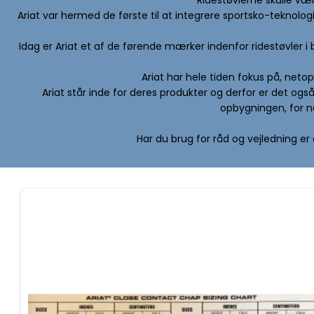
Ariat var hermed de første til at integrere sportsko-teknolog
Idag er Ariat et af de førende mærker indenfor ridestøvler i
Ariat har hele tiden fokus på, net
Ariat står inde for deres produkter og derfor er det ogs
opbygningen, for n
Har du brug for råd og vejledning er