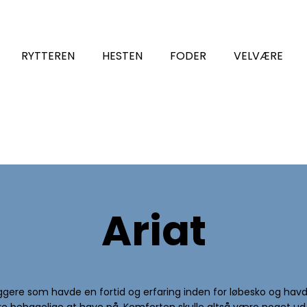
RYTTEREN
HESTEN
FODER
VELVÆRE
Ariat
ggere som havde en fortid og erfaring inden for løbesko og havde t
re behagelige at have på. Komforten skulle altså være noget ud o