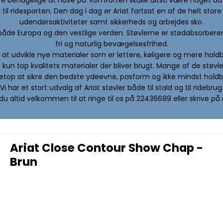
i til ridesporten. Den dag i dag er Ariat fortsat en af de helt st
udendørsaktiviteter samt sikkerheds og arbejdes sko.
 både Europa og den vestlige verden. Støvlerne er stødabsorberen
fri og naturlig bevægelsesfrihed.
op at udvikle nye materialer som er lettere, køligere og mere ho
å kun top kvalitets materialer der bliver brugt. Mange af de stø
etop at sikre den bedste ydeevne, pasform og ikke mindst holdba
Vi har et stort udvalg af Ariat støvler både til stald og til ridebrug
 du altid velkommen til at ringe til os på 22436699 eller skrive 
Ariat Close Contour Show Chap -
Brun