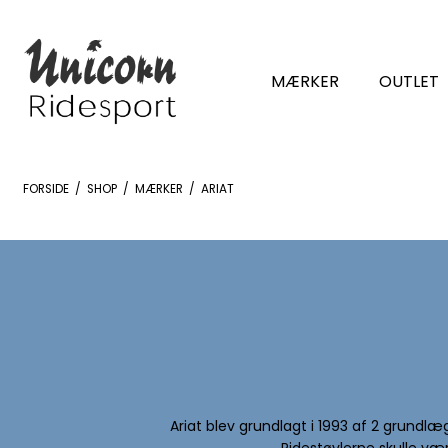
MÆRKER
OUTLET
FORSIDE
/
SHOP
/
MÆRKER
/
ARIAT
Ariat blev grundlagt i 1993 af 2 grundlæ
Ridestøvlerne skulle væ