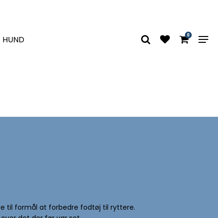
0
HUND
il formål at forbedre fodtøj til ryttere.
ver det der før var set.