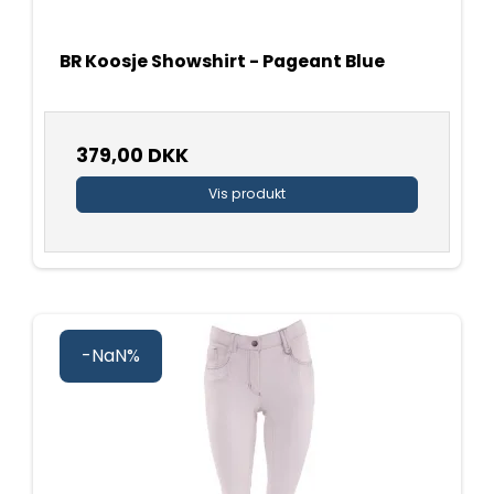
BR Koosje Showshirt - Pageant Blue
379,00 DKK
Vis produkt
-NaN%