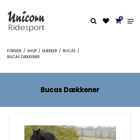
0
FORSIDE
/
SHOP
/
MÆRKER
/
BUCAS
/
BUCAS DÆKKENER
Bucas Dækkener