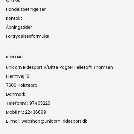
Om os
Handelsbetingelser
Kontakt
Åbningstider
Fortrydelsesformular
KONTAKT
Unicorn Ridesport v/Ditte Pagter Felletoft Thomsen
Hjermvej 10
7500 Holstebro
Danmark
Telefonnr.
:
97405220
Mobil nr.
:
22436699
E-mail
:
webshop@unicorn-ridesport.dk