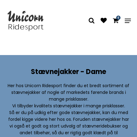
0
FORSIDE
/
SHOP
/
RYTTEREN
/
STÆVNEUDSTYR
/
STÆVNEJAKKER - DAME
Stævnejakker - Dame
Her hos Unicorn Ridesport finder du et bredt sortiment af
stævnejakker af nogle af markedets førende brands i
mange prisklasser.
Vi tilbyder kvalitets stævnejakker i mange prisklasser.
Så er du på udkig efter gode stævnejakker, kan du med
fordel kigge videre her hos os. Foruden stævnejakker har
vi også et godt og stort udvalg af stævneridebukser og
andet tilbehør, så du er rigtig godt klædt på til