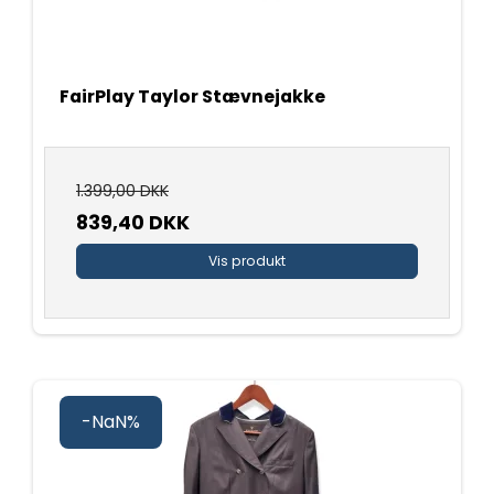
FairPlay Taylor Stævnejakke
1.399,00 DKK
839,40 DKK
Vis produkt
-NaN%