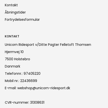
Kontakt
Åbningstider
Fortrydelsesformular
KONTAKT
Unicorn Ridesport v/Ditte Pagter Felletoft Thomsen
Hjermvej 10
7500 Holstebro
Danmark
Telefonnr.
:
97405220
Mobil nr.
:
22436699
E-mail
:
webshop@unicorn-ridesport.dk
CVR-nummer
:
31308631