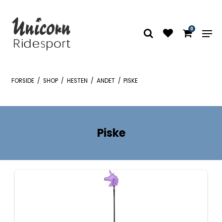
0
FORSIDE
/
SHOP
/
HESTEN
/
ANDET
/
PISKE
Piske