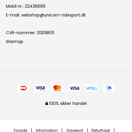
Mobil nr.
:
22436699
E-mail
:
webshop@unicorn-ridesport.dk
CVR-nummer
:
31308631
Sitemap
100% sikker handel
Forside
Information
Gavekort
Returfragt