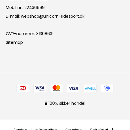
Mobil nr.
:
22436699
E-mail
:
webshop@unicorn-ridesport.dk
CVR-nummer
:
31308631
Sitemap
100% sikker handel
Forside
Information
Gavekort
Returfragt