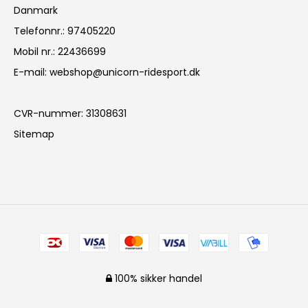
Danmark
Telefonnr.
:
97405220
Mobil nr.
:
22436699
E-mail
:
webshop@unicorn-ridesport.dk
CVR-nummer
:
31308631
Sitemap
100% sikker handel