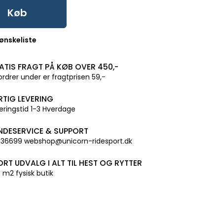
Køb
l ønskeliste
ATIS FRAGT PÅ KØB OVER 450,-
ordrer under er fragtprisen 59,-
RTIG LEVERING
eringstid 1-3 Hverdage
NDESERVICE & SUPPORT
36699 webshop@unicorn-ridesport.dk
ORT UDVALG I ALT TIL HEST OG RYTTER
 m2 fysisk butik