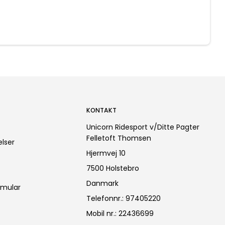
KONTAKT
Unicorn Ridesport v/Ditte Pagter
Felletoft Thomsen
lser
Hjermvej 10
7500 Holstebro
Danmark
rmular
Telefonnr.
:
97405220
Mobil nr.
:
22436699