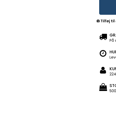
Tilføj ti
GR
På 
HU
Lev
KU
224
ST
500