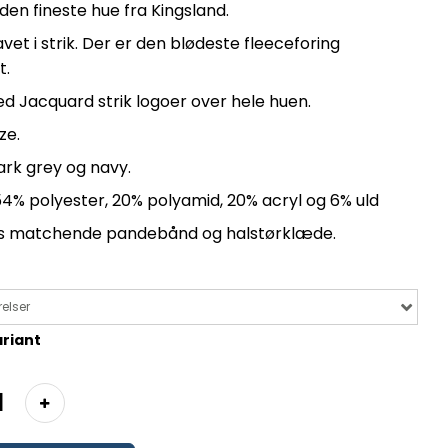
 den fineste hue fra Kingsland.
avet i strik. Der er den blødeste fleeceforing
t.
d Jacquard strik logoer over hele huen.
ize.
dark grey og navy.
54% polyester, 20% polyamid, 20% acryl og 6% uld
es matchende pandebånd og halstørklæde.
elser
riant