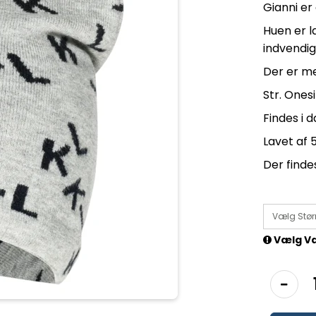
Gianni er
Huen er l
indvendig
Der er me
Str. Ones
Findes i 
Lavet af 
Der find
Vælg Størr
Vælg Va